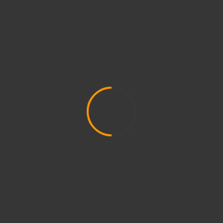
Salvar meus dados neste navegador para a
próxima vez que eu comentar.
VOCÊ TAMBÉM PODE GOSTAR
2 min read