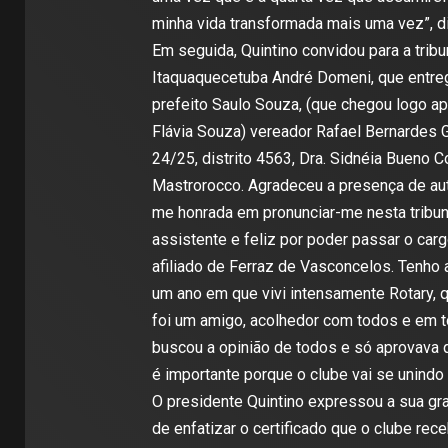
minha vida transformada mais uma vez”, d
Em seguida, Quintino convidou para a tri
Itaquaquecetuba André Domeni, que entreg
prefeito Saulo Souza, (que chegou logo 
Flávia Souza) vereador Rafael Bernardes G
24/25, distrito 4563, Dra. Sidnéia Bueno 
Mastrorocco. Agradeceu a presença de aut
me honrada em pronunciar-me nesta tribu
assistente e feliz por poder passar o car
afiliado de Ferraz de Vasconcelos. Tenho 
um ano em que vivi intensamente Rotary, 
foi um amigo, acolhedor com todos e em t
buscou a opinião de todos e só aprovava 
é importante porque o clube vai se unindo
O presidente Quintino expressou a sua gra
de enfatizar o certificado que o clube rec