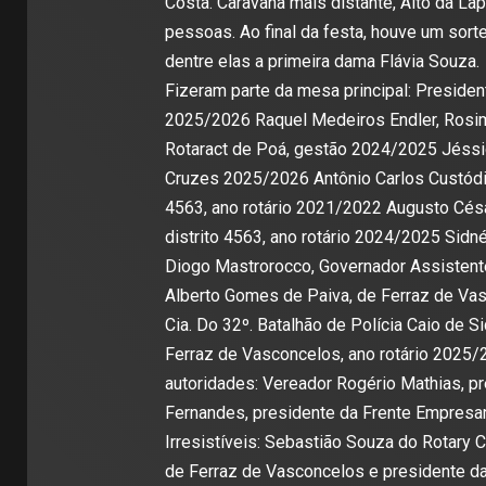
Costa. Caravana mais distante, Alto da La
pessoas. Ao final da festa, houve um sor
dentre elas a primeira dama Flávia Souza.
Fizeram parte da mesa principal: Presiden
2025/2026 Raquel Medeiros Endler, Rosime
Rotaract de Poá, gestão 2024/2025 Jéssic
Cruzes 2025/2026 Antônio Carlos Custódio
4563, ano rotário 2021/2022 Augusto Césa
distrito 4563, ano rotário 2024/2025 Sidn
Diogo Mastrorocco, Governador Assistente
Alberto Gomes de Paiva, de Ferraz de Vasc
Cia. Do 32º. Batalhão de Polícia Caio de 
Ferraz de Vasconcelos, ano rotário 2025/2
autoridades: Vereador Rogério Mathias, pr
Fernandes, presidente da Frente Empresar
Irresistíveis: Sebastião Souza do Rotary 
de Ferraz de Vasconcelos e presidente da