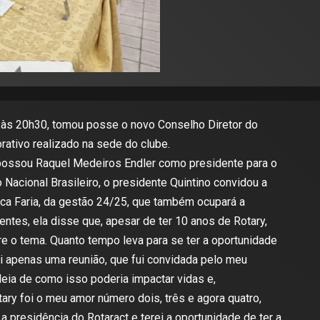
5, às 20h30, tomou posse o novo Conselho Diretor do
rativo realizado na sede do clube.
possou Raquel Medeiros Endler como presidente para o
Nacional Brasileiro, o presidente Quintino convidou a
ica Faria, da gestão 24/25, que também ocupará a
tes, ela disse que, apesar de ter 10 anos de Rotary,
bre o tema. Quanto tempo leva para se ter a oportunidade
i apenas uma reunião, que fui convidada pelo meu
deia de como isso poderia impactar vidas e,
ary foi o meu amor número dois, três e agora quatro,
 presidência do Rotaract e terei a oportunidade de ter a