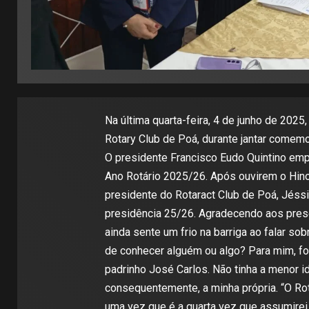
Na última quarta-feira, 4 de junho de 202
Rotary Club de Poá, durante jantar comemo
O presidente Francisco Eudo Quintino em
Ano Rotário 2025/26. Após ouvirem o Hino 
presidente do Rotaract Club de Poá, Jéss
presidência 25/26. Agradecendo aos presen
ainda sente um frio na barriga ao falar so
de conhecer alguém ou algo? Para mim, fo
padrinho José Carlos. Não tinha a menor i
consequentemente, a minha própria. “O Rot
uma vez que é a quarta vez que assumirei a