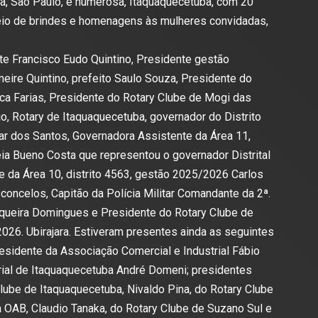
pa, São Paulo, e numerosa, Itaquaquecetuba, com 20
teio de brindes e homenagens às mulheres convidadas,
te Francisco Eudo Quintino, Presidente gestão
ire Quintino, prefeito Saulo Souza, Presidente do
a Farias, Presidente do Rotary Clube de Mogi das
, Rotary de Itaquaquecetuba, governador do Distrito
r dos Santos, Governadora Assistente da Área 11,
éia Bueno Costa que representou o governador Distrital
 da Área 10, distrito 4563, gestão 2025/2026 Carlos
oncelos, Capitão da Polícia Militar Comandante da 2ª.
Siqueira Domingues e Presidente do Rotary Clube de
026. Ubirajara. Estiveram presentes ainda as seguintes
esidente da Associação Comercial e Industrial Fábio
ial de Itaquaquecetuba André Domeni; presidentes
Clube de Itaquaquecetuba, Nivaldo Pina, do Rotary Clube
 OAB, Claudio Tanaka, do Rotary Clube de Suzano Sul e