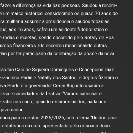
 fazer a diferença na vida das pessoas. Saudou a recém-
 é um marco histórico, considerando os quase 70 anos de
eira mulher a assumir a presidência e saudou todas as
e, aos 16 anos, sofreu um acidente futebolístico e,
de rodas e muletas, sendo socorrido pelo Rotary de Poá,
ursos financeiros. Ele encerrou mencionando outras
dão por ter participado da celebração da posse da nova
capitão Caio de Siqueira Domingues e Concepción Diaz
rancisco Padin e Natally dos Santos, e depois fizeram o
 Diva Prado e o governador César Augusto usaram a
esa e convidados da festiva. “Vamos caminhar e
m-estar nos une e, quando estamos unidos, nada nos
governador.
otária para a gestão 2025/2026, sob o lema “Unidos para
estatística da noite apresentada pelo rotariano João