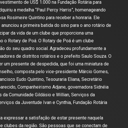
nvestimento de US$ 1.000 na Fundação Rotária para
adquiriu a medalha “Paul Percy Harris”, homenageando
a Rosimeire Quintino para receber a honraria. Ele
 anunciou a primeira batida do sino para o ano rotário de
ticipar da vida de um clube que proporciona uma
mo o Rotary de Poá. O Rotary de Poá é um clube
ação do seu quadro social. Agradeceu profundamente a
dores de distritos rotários e o prefeito Saulo Souza. O
er um presente de despedida, que foi uma miniatura de
onselho, composta pelo vice-presidente Márcio Gomes,
ancisco Eudo Quintino, Tesouraria Eliana, Secretário
parecido, Companheirismo Adjane, governadora Sidnéia
 da Comunidade Gildásio e Willian, Serviços da
viços da Juventude Ivan e Cynthia, Fundação Rotária
ra expressar a satisfação de estar presente naquela
de clubes da região. São pessoas que se conectam de