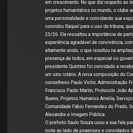
em crescimento. No que diz respeito ao i
projetos humanitários no mundo, o clube 
uma personalidade e convidando sua espos
convidou Raquel para o uso da tribuna, que
25/26. Ela ressaltou a importância de par
experiência agradável de convivência, co
altamente unido, o que resultou na ampli
presença de todos, em especial os governa
presidente Quintino foi convidado a receb
um sino rotário. A nova composição do C
conselheiro Paulo Victor, Administração Fr
Francisco Padin Martin, Protocolo João A
Bueno, Projetos Humanos Amélia, Serviços
Comunidade Fábio Fernandes do Prado, Ser
Alexandre e Imagem Pública.
O prefeito Saulo Souza usou a sua fala pa
noite ao lado de poaenses e convidados 