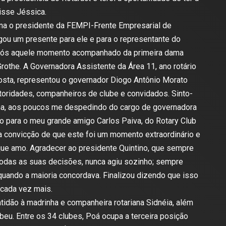
isse Jéssica.
buna o presidente da FEMPI-Frente Empresarial de
ou um presente para ele e para o representante do
após aquele momento acompanhado da primeira dama
rothe. A Governadora Assistente da Área 11, ano rotário
Costa, representou o governador Diogo Antônio Morato
oridades, companheiros de clube e convidados. Sinto-
na, aos poucos me despedindo do cargo de governadora
go para o meu grande amigo Carlos Paiva, do Rotary Club
a convicção de que este foi um momento extraordinário e
que amo. Agradecer ao presidente Quintino, que sempre
odas as suas decisões, nunca agiu sozinho; sempre
quando a maioria concordava. Finalizou dizendo que isso
 cada vez mais.
tidão à madrinha e companheira rotariana Sidnéia, além
ebeu. Entre os 34 clubes, Poá ocupa a terceira posição