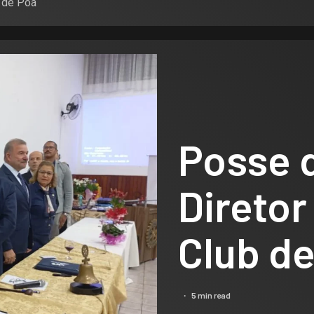
 de Poá
Posse 
Diretor
Club d
5 min read