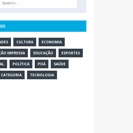
GS
ADES
CULTURA
ECONOMIA
ÇÃO IMPRESSA
EDUCAÇÃO
ESPORTES
AL
POLÍTICA
POÁ
SAÚDE
 CATEGORIA
TECNOLOGIA