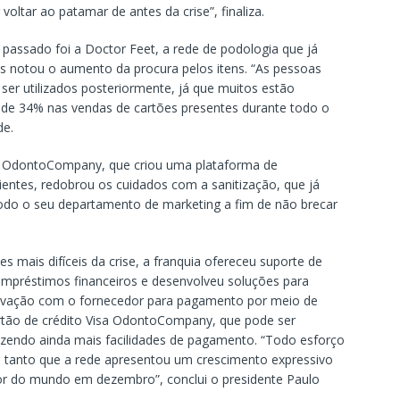
ltar ao patamar de antes da crise”, finaliza.
assado foi a Doctor Feet, a rede de podologia que já
as notou o aumento da procura pelos itens. “As pessoas
er utilizados posteriormente, já que muitos estão
 de 34% nas vendas de cartões presentes durante todo o
de.
 a OdontoCompany, que criou uma plataforma de
lientes, redobrou os cuidados com a sanitização, que já
do o seu departamento de marketing a fim de não brecar
 mais difíceis da crise, a franquia ofereceu suporte de
empréstimos financeiros e desenvolveu soluções para
rovação com o fornecedor para pagamento por meio de
rtão de crédito Visa OdontoCompany, que pode ser
azendo ainda mais facilidades de pagamento. “Todo esforço
, tanto que a rede apresentou um crescimento expressivo
r do mundo em dezembro”, conclui o presidente Paulo