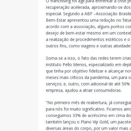
O franchising foi ágil para enfrentar a cris
recuperação acelerada, aproximando-se dos 
especial. Segundo a ABF –Associação Brasile
Bem-Estar apresentou uma redução no fatu
acordo com a associação, alguns pontos co
desejo de bem-estar mesmo em um contexto
a realização de procedimentos estéticos e o
outros fins, como viagens e outras atividades
Soma-se a isso, o fato das redes terem cri
instituto Pello Menos, especializado em de
que tinha por objetivo fidelizar e alcançar no
meses mais críticos da pandemia, um para o
serviços; e, outro, com adicional de até 50
empresa, ajudou a atrair consumidoras.
“No primeiro mês de reabertura, já conseg
para nós foi muito significativo. Ficamos ai
conseguimos 33% de acréscimo em cima do
também lançou o Plano Vip Gold, um pacote d
diversas áreas do corpo, por um valor mais 