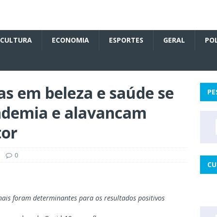
CULTURA
ECONOMIA
ESPORTES
GERAL
POL
as em beleza e saúde se
PE
ndemia e alavancam
tor
0
CU
nais foram determinantes para os resultados positivos