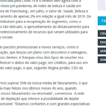
e provocada pela Covid-19 e o reflexo vem agora com a
níveis pré-pandemia, de redes de beleza e saúde em
ira de Franchising-, em julho, o setor de Saúde, Beleza e
ramento de apenas 2% em relação a igual mês de 2019. De
TA
ntribuíram para a recuperação do segmento, como o
 tão delicado, o aproveitamento do distanciamento para
 redirecionamento de recursos que seriam utilizados para
CID
 sociais.
EDI
ado pacotes promocionais e novos serviços, como o
GER
pilação, que lançou um plano com descontos e vantagens,
vos clientes. A franquia criou dois tipos de voucher nos
SEM
ferecer o dobro do valor pago, em créditos, para uso em
% do valor pago, o que, segundo Regina Jordão, CEO da
uimos superar 50% da nossa média de faturamento, o que
nda mais felizes nos últimos meses do ano, quando
 nosso faturamento na retomada”, comemora. A rede
e depilação que oferece a possibilidade de depilar
acessível. “Estamos confiantes e com grandes expectativas