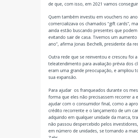
de que, com isso, em 2021 vamos conseguir vo
Quem também investiu em vouchers no ano p
comercializava os chamados “gift cards”, m
ainda estão buscando presentes que podem s
evitando sair de casa. Tivemos um aumento
ano”, afirma Jonas Bechelli, presidente da re
Outra rede que se reinventou e cresceu foi
teleatendimento para avaliação prévia dos c
eram uma grande preocupação, e ampliou to
sua expansão.
Para ajudar os franqueados durante os meses
forma que eles não precisassem recorrer a 
ajudar com o consumidor final, como a ap
crédito recorrente e o lançamento de um ca
adquirido em qualquer unidade da marca, tr
não passou despercebido pelos investidores
em número de unidades, se tornando a maio
Zahr.