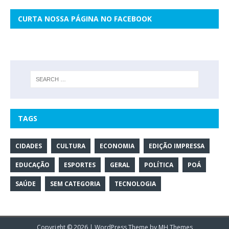
CURTA NOSSA PÁGINA NO FACEBOOK
TAGS
CIDADES
CULTURA
ECONOMIA
EDIÇÃO IMPRESSA
EDUCAÇÃO
ESPORTES
GERAL
POLÍTICA
POÁ
SAÚDE
SEM CATEGORIA
TECNOLOGIA
Copyright © 2026 | WordPress Theme by
MH Themes