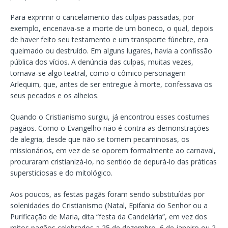
Para exprimir o cancelamento das culpas passadas, por
exemplo, encenava-se a morte de um boneco, o qual, depois
de haver feito seu testamento e um transporte fúnebre, era
queimado ou destruído. Em alguns lugares, havia a confissão
pública dos vícios. A denúncia das culpas, muitas vezes,
tornava-se algo teatral, como o cômico personagem
Arlequim, que, antes de ser entregue à morte, confessava os
seus pecados e os alheios.
Quando o Cristianismo surgiu, já encontrou esses costumes
pagãos. Como o Evangelho não é contra as demonstrações
de alegria, desde que não se tornem pecaminosas, os
missionários, em vez de se oporem formalmente ao carnaval,
procuraram cristianizá-lo, no sentido de depurá-lo das práticas
supersticiosas e do mitológico.
Aos poucos, as festas pagãs foram sendo substituídas por
solenidades do Cristianismo (Natal, Epifania do Senhor ou a
Purificação de Maria, dita “festa da Candelária”, em vez dos
mitos pagãos celebrados a 25 de dezembro, 6 de janeiro ou 2