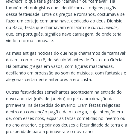
levandas
, o que teria gerado “carneval” ou “carnaval”. Há
também etimologistas que identificam as origens pagãs
dessa festividade. Entre os gregos e romanos, costumava-se
fazer um cortejo com uma nave, dedicado ao deus Dionísio
ou Baco, festa que chamavam em latim de
currus navalis
,
que, em português, significa nave carruagem, de onde teria
vindo a forma carnavale.
As mais antigas notícias do que hoje chamamos de “carnaval”
datam, como se crê, do século VI antes de Cristo, na Grécia.
Há pinturas gregas em vasos, com figuras mascaradas,
desfilando em procissão ao som de músicas, com fantasias e
alegorias certamente anteriores à era cristã.
Outras festividades semelhantes aconteciam na entrada do
novo ano civil (mês de janeiro) ou pela aproximação da
primavera, na despedida do inverno. Eram festas religiosas
dentro da concepção pagã e da mitologia, cuja intenção era
de, com esses ritos, expiar as faltas cometidas no inverno ou
no ano anterior, e pedir aos deuses a fecundidade da terra e a
prosperidade para a primavera e o novo ano.