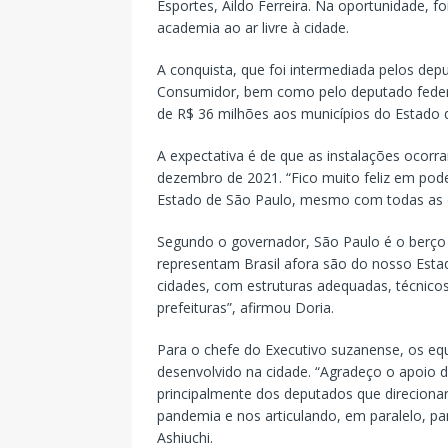
Esportes, Aildo Ferreira. Na oportunidade, 
academia ao ar livre à cidade.
A conquista, que foi intermediada pelos dep
Consumidor, bem como pelo deputado federal
de R$ 36 milhões aos municípios do Estado 
A expectativa é de que as instalações ocorr
dezembro de 2021. “Fico muito feliz em pod
Estado de São Paulo, mesmo com todas as di
Segundo o governador, São Paulo é o berço 
representam Brasil afora são do nosso Estad
cidades, com estruturas adequadas, técnicos,
prefeituras”, afirmou Doria.
Para o chefe do Executivo suzanense, os equ
desenvolvido na cidade. “Agradeço o apoio 
principalmente dos deputados que direcion
pandemia e nos articulando, em paralelo, pa
Ashiuchi.