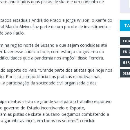
foram anunciados duas pistas de skate e um conjunto de
utados estaduais André do Prado e Jorge Wilson, o Xerife do
TA
 Marcio Alvino, faz parte de um pacote de investimentos
de São Paulo.
CID
am na região norte de Suzano e que sejam concluídas até
er fazer esse anúncio hoje, com esforço do governo do
EDI
ficuldades que a pandemia nos impôs”, disse Ferreira.
GER
do esporte do País. “Grande parte dos atletas que hoje nos
SEM
o. Por isso a importância das práticas esportivas nas
 a participação da sociedade civil organizada e das
ipamentos serão de grande valia para o trabalho esportivo
do governo do Estado incentivando o Esporte,
aram as pistas de skate a Suzano. Seguimos combatendo a
ra garantir avanços em todos os setores”, concluiu