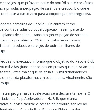
serviços, que já faziam parte do portfólio, até convênios
ia privada, antecipação de salários e crédito. E o que é
caso, sair a custo zero para a corporação empregadora.
cedores parceiros do People Club entram como
e contrapartidas ou coparticipação. Fazem parte do
(planos de saúde), Banckero (antecipação de salários),
(plano de previdência). “Além de todos esses novos
tos em produtos e serviços de outros milhares de
újo.
ecidas, o executivo informa que o objetivo do People Club
50 mil vidas (funcionários das empresas que contratam os
e três vezes maior que os atuais 17 mil trabalhadores
s clientes da plataforma, em todo o país. Atualmente, são
Araújo.
ão em um programa de aceleração será decisiva também. O
iciativa da Relp Aceleradora – HUB-R, que é uma
tiva que visa facilitar o acesso do produto/serviço ao
fundador da China in Box, Robinson Shiba, um dos