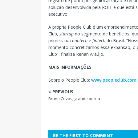
registro de ponto por geolocalização e reco
solução desenvolvida pela ROIT e que está s
executivo.
A própria People Club é um empreendimento
Club,
startup
no segmento de benefícios, qu
primeira
accountech
e
fintech
do Brasil. “Nos
momento concretizamos essa expansão, o qu
Club”, finaliza Renan Araújo.
MAIS INFORMAÇÕES
Sobre o People Club:
www.peopleclub.com.
PREVIOUS
Bruno Covas, grande perda
BE THE FIRST TO COMMENT