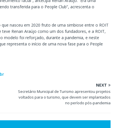
nhecimento facial”, antecipa Renan Araújo. “Era uma
endo transferida para o People Club”, acrescenta o
 que nasceu em 2020 fruto de uma simbiose entre o ROIT
e teve Renan Araújo como um dos fundadores, e a ROIT,
so modelo foi reforçado, durante a pandemia, e neste
e representa o início de uma nova fase para o People
br
NEXT
Secretário Municipal de Turismo apresentou projetos
voltados para o turismo, que devem ser implantados
no período pós-pandemia