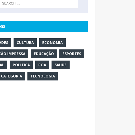
GS
ADES
CULTURA
ECONOMIA
ÇÃO IMPRESSA
EDUCAÇÃO
ESPORTES
AL
POLÍTICA
POÁ
SAÚDE
 CATEGORIA
TECNOLOGIA