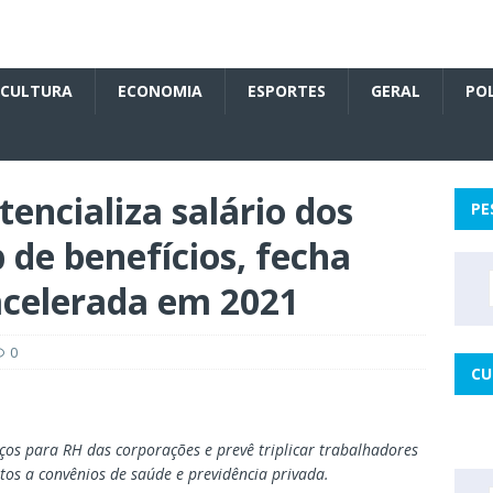
CULTURA
ECONOMIA
ESPORTES
GERAL
POL
encializa salário dos
PE
b de benefícios, fecha
acelerada em 2021
0
CU
ços para RH das corporações e prevê triplicar trabalhadores
os a convênios de saúde e previdência privada.