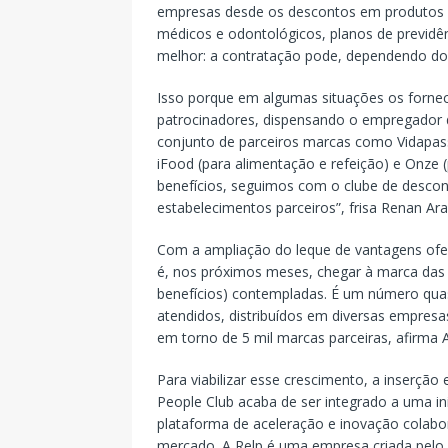
empresas desde os descontos em produtos e 
médicos e odontológicos, planos de previdênc
melhor: a contratação pode, dependendo do 
Isso porque em algumas situações os forne
patrocinadores, dispensando o empregador d
conjunto de parceiros marcas como Vidapass 
iFood (para alimentação e refeição) e Onze 
benefícios, seguimos com o clube de descon
estabelecimentos parceiros”, frisa Renan Ara
Com a ampliação do leque de vantagens ofer
é, nos próximos meses, chegar à marca das 
benefícios) contempladas. É um número quas
atendidos, distribuídos em diversas empresa
em torno de 5 mil marcas parceiras, afirma 
Para viabilizar esse crescimento, a inserç
People Club acaba de ser integrado a uma in
plataforma de aceleração e inovação colabora
mercado. A Relp é uma empresa criada pelo 