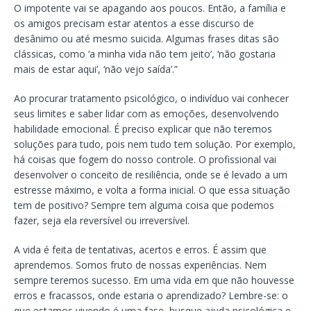
O impotente vai se apagando aos poucos. Então, a família e
os amigos precisam estar atentos a esse discurso de
desânimo ou até mesmo suicida. Algumas frases ditas são
clássicas, como ‘a minha vida não tem jeito’, ‘não gostaria
mais de estar aqui’, ‘não vejo saída’.”
Ao procurar tratamento psicológico, o indivíduo vai conhecer
seus limites e saber lidar com as emoções, desenvolvendo
habilidade emocional. É preciso explicar que não teremos
soluções para tudo, pois nem tudo tem solução. Por exemplo,
há coisas que fogem do nosso controle. O profissional vai
desenvolver o conceito de resiliência, onde se é levado a um
estresse máximo, e volta a forma inicial. O que essa situação
tem de positivo? Sempre tem alguma coisa que podemos
fazer, seja ela reversível ou irreversível.
A vida é feita de tentativas, acertos e erros. É assim que
aprendemos. Somos fruto de nossas experiências. Nem
sempre teremos sucesso. Em uma vida em que não houvesse
erros e fracassos, onde estaria o aprendizado? Lembre-se: o
que estamos vivendo é uma fase, busque ajuda psicológica e