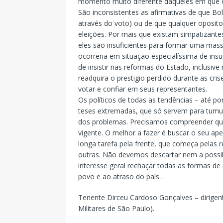
momento muito diferente daqueles em que oc
São inconsistentes as afirmativas de que Bol
através do voto) ou de que qualquer oposito
eleições. Por mais que existam simpatizantes
eles são insuficientes para formar uma massa
ocorreria em situação especialíssima de insu
de insistir nas reformas do Estado, inclusive
readquira o prestigio perdido durante as cri
votar e confiar em seus representantes.
Os políticos de todas as tendências – até 
teses extremadas, que só servem para tumul
dos problemas. Precisamos compreender qu
vigente. O melhor a fazer é buscar o seu ap
longa tarefa pela frente, que começa pelas re
outras. Não devemos descartar nem a possib
interesse geral rechaçar todas as formas de
povo e ao atraso do país…
Tenente Dirceu Cardoso Gonçalves – dirigent
Militares de São Paulo).