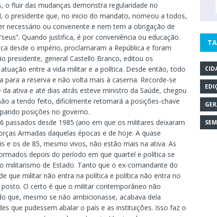
as, o fluir das mudanças demonstra regularidade no
l, o presidente que, no inicio do mandato, nomeou a todos,
nder necessário ou convenente e nem tem a obrigação de
 “seus”. Quando justifica, é por conveniência ou educação.
TA
ítica desde o império, proclamaram a República e foram
ão presidente, general Castello Branco, editou os
uação entre a vida militar e a política. Desde então, todo
CID
 para a reserva e não volta mais à caserna. Recorde-se
EDI
 da ativa e até dias atrás esteve ministro da Saúde, chegou
o a tendo feito, dificilmente retornará a posições-chave
GER
cupando posições no governo.
6 passados desde 1985 (ano em que os militares deixaram
SEM
orças Armadas daquelas épocas e de hoje. A quase
ais e os de 85, mesmo vivos, não estão mais na ativa. As
ormados depois do período em que quartel e política se
o militarismo de Estado. Tanto que o ex-comandante do
e que militar não entra na política e política não entra no
o posto. O certo é que o militar contemporâneo não
sado que, mesmo se não ambicionasse, acabava dela
es que pudessem abalar o país e as instituições. Isso faz o