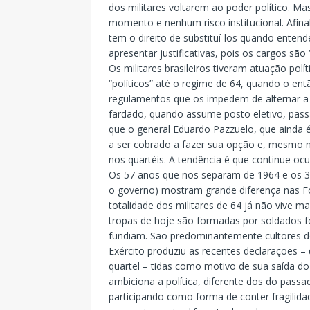
dos militares voltarem ao poder político. M
momento e nenhum risco institucional. Afina
tem o direito de substituí-los quando ente
apresentar justificativas, pois os cargos são
Os militares brasileiros tiveram atuação pol
“políticos” até o regime de 64, quando o ent
regulamentos que os impedem de alternar a at
fardado, quando assume posto eletivo, passa
que o general Eduardo Pazzuelo, que ainda é
a ser cobrado a fazer sua opção e, mesmo nã
nos quartéis. A tendência é que continue o
Os 57 anos que nos separam de 1964 e os 3
o governo) mostram grande diferença nas F
totalidade dos militares de 64 já não vive m
tropas de hoje são formadas por soldados f
fundiam. São predominantemente cultores d
Exército produziu as recentes declarações – d
quartel – tidas como motivo de sua saída d
ambiciona a política, diferente dos do pas
participando como forma de conter fragilidad