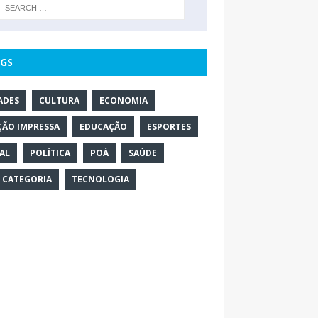
GS
ADES
CULTURA
ECONOMIA
ÇÃO IMPRESSA
EDUCAÇÃO
ESPORTES
AL
POLÍTICA
POÁ
SAÚDE
 CATEGORIA
TECNOLOGIA