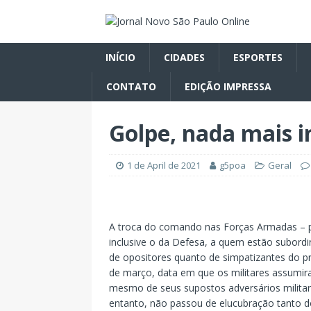
INÍCIO
CIDADES
ESPORTES
CONTATO
EDIÇÃO IMPRESSA
Golpe, nada mais in
1 de April de 2021
g5poa
Geral
A troca do comando nas Forças Armadas – par
inclusive o da Defesa, a quem estão subordi
de opositores quanto de simpatizantes do pre
de março, data em que os militares assumir
mesmo de seus supostos adversários milita
entanto, não passou de elucubração tanto 