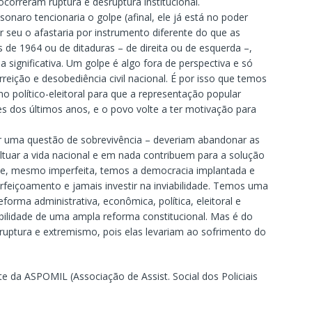
orreram ruptura e desruptura institucional.
sonaro tencionaria o golpe (afinal, ele já está no poder
r seu o afastaria por instrumento diferente do que as
 de 1964 ou de ditaduras – de direita ou de esquerda –,
 significativa. Um golpe é algo fora de perspectiva e só
rreição e desobediência civil nacional. É por isso que temos
 no político-eleitoral para que a representação popular
ses dos últimos anos, e o povo volte a ter motivação para
por uma questão de sobrevivência – deveriam abandonar as
tuar a vida nacional e em nada contribuem para a solução
e, mesmo imperfeita, temos a democracia implantada e
erfeiçoamento e jamais investir na inviabilidade. Temos uma
forma administrativa, econômica, política, eleitoral e
ilidade de uma ampla reforma constitucional. Mas é do
 ruptura e extremismo, pois elas levariam ao sofrimento do
e da ASPOMIL (Associação de Assist. Social dos Policiais