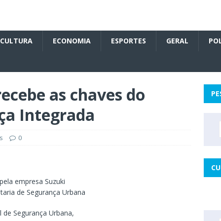
CULTURA
ECONOMIA
ESPORTES
GERAL
POL
recebe as chaves do
PE
ça Integrada
s
0
CU
) pela empresa Suzuki
etaria de Segurança Urbana
al de Segurança Urbana,