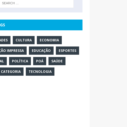
GS
ADES
CULTURA
ECONOMIA
ÇÃO IMPRESSA
EDUCAÇÃO
ESPORTES
AL
POLÍTICA
POÁ
SAÚDE
 CATEGORIA
TECNOLOGIA