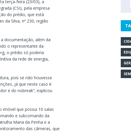
 terça-feira (23/03), a
egrada (CSI), pela empresa
ção do prédio, que está
 da Silva, nº 230, região
TA
a a documentação, além da
CID
undo o representante da
rg, o prédio só poderia
EDI
nitiva da rede de energia,
GER
SEM
itura, pois se não houvesse
nções, já que neste caso é
dor e do nobreak”, explicou
o imóvel que possui 10 salas
o comando e subcomando da
Patrulha Maria da Penha e a
onitoramento das câmeras, que