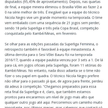
disputados (95,45% de aproveitamento). Depois, nas quartas
de final, a equipe mineira eliminou o Brasília Vôlei ao fazer 2 a
0 na série melhor de três. É inegável que a equipe do técnico
Nicola Negro vive um grande momento na temporada. O time
vem embalado com uma sequência de 21 jogos sem perder,
sendo 18 pela Superliga e três pela Copa Brasil, competição
conquistada pelo Itambé/Minas, em fevereiro.
Se olhar para as edições passadas da Superliga Feminina, o
retrospecto também é favorável à equipe minastenista. A
última derrota para o Sesi Vôlei Bauru foi na temporada
2016/17, quando a equipe paulista venceu por 3 sets a 1. De lá
para cá, em jogos oficiais pela Superliga, foram 11 vitórias do
Itambé/Minas. No entanto, nada disso adianta se o time não
fizer o seu papel em quadra. O técnico Nicola Negro prefere
não olhar para o passado já que, de agora para frente, perdeu
dá adeus à competição. “Chegamos preparados para essa
reta final da Superliga e é, claro, que também estamos
prontos para encararmos um nível de jogo mais alto que
qualquer outro jogo até aqui. Percorremos um caminho muito
importante, nos últimos meses, mas sabemos que contará só