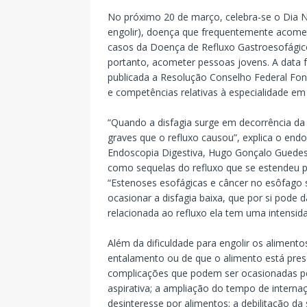
No próximo 20 de março, celebra-se o Dia Na
engolir), doença que frequentemente acom
casos da Doença de Refluxo Gastroesofágic
portanto, acometer pessoas jovens. A data f
publicada a Resolução Conselho Federal Fono
e competências relativas à especialidade em 
“Quando a disfagia surge em decorrência da
graves que o refluxo causou”, explica o endo
Endoscopia Digestiva, Hugo Gonçalo Guedes.
como sequelas do refluxo que se estendeu 
“Estenoses esofágicas e câncer no esôfago
ocasionar a disfagia baixa, que por si pod
relacionada ao refluxo ela tem uma intensida
Além da dificuldade para engolir os alimento
entalamento ou de que o alimento está preso
complicações que podem ser ocasionadas p
aspirativa; a ampliação do tempo de internaç
desinteresse por alimentos; a debilitação d