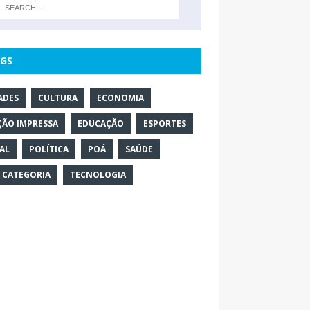
GS
ADES
CULTURA
ECONOMIA
ÇÃO IMPRESSA
EDUCAÇÃO
ESPORTES
AL
POLÍTICA
POÁ
SAÚDE
 CATEGORIA
TECNOLOGIA