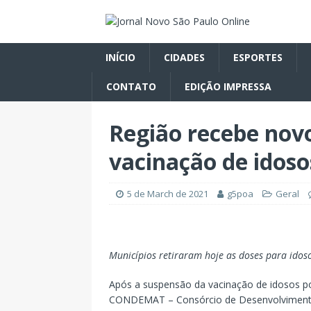
INÍCIO
CIDADES
ESPORTES
CONTATO
EDIÇÃO IMPRESSA
Região recebe nov
vacinação de idoso
5 de March de 2021
g5poa
Geral
Municípios retiraram hoje as doses para idoso
Após a suspensão da vacinação de idosos por
CONDEMAT – Consórcio de Desenvolvimento d