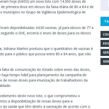
ceberam hoje (04/03) um novo lote com 14.300 doses de
de primeira dose em idosos da faixa etária de 80 a 84 e de
os municípios no Grupo de Vigilância Epidemiológica de
TA
foram disponibilizadas 4.630 vacinas. Já para idosos de 77 a
, segundo o GVE, encerra o envio de doses para os idosos
CID
EDI
 Adriana Martins pontuou que o quantitativo de vacinas é
GER
do para o público que possui entre 80 e 84 anos, que não
SEM
 falta de comunicação do Estado sobre envio das doses,
e haja tempo hábil para planejamento da campanha de
e de novas doses para imunização de trabalhadores da
lidade.
ecebimento deste novo lote, o que comprometeu o
mos a disponibilização de novas doses para a
s da saúde que têm direito à vacinação de acordo com o