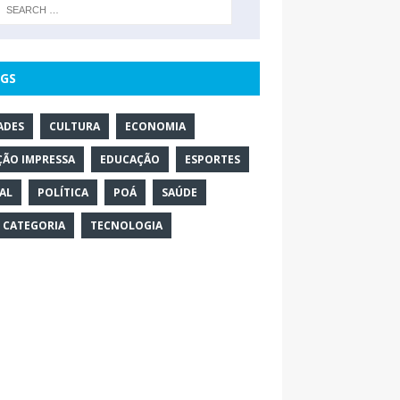
GS
ADES
CULTURA
ECONOMIA
ÇÃO IMPRESSA
EDUCAÇÃO
ESPORTES
AL
POLÍTICA
POÁ
SAÚDE
 CATEGORIA
TECNOLOGIA