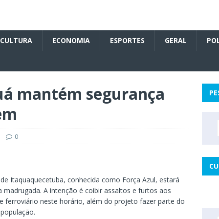
CULTURA
ECONOMIA
ESPORTES
GERAL
POL
quá mantém segurança
PE
rem
0
CU
 de Itaquaquecetuba, conhecida como Força Azul, estará
 madrugada. A intenção é coibir assaltos e furtos aos
 ferroviário neste horário, além do projeto fazer parte do
 população.