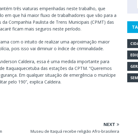
 mantém três viaturas empenhadas neste trabalho, que
do em que há maior fluxo de trabalhadores que vão para a
ios da Companhia Paulista de Trens Municipais (CPMT) das
TA
acaré ficam mais seguros neste período.
rama com o intuito de realizar uma aproximação maior
CID
cia, pois isso vai diminuir o índice de criminalidade.
EDI
Anderson Caldeira, essa é uma medida importante para
GER
os de Itaquaquecetuba das estações da CPTM. “Queremos
segurança. Em qualquer situação de emergência o munícipe
SEM
tar pelo 190”, explica Caldeira.
NEXT
em
Museu de Itaquá recebe religião Afro-brasileira