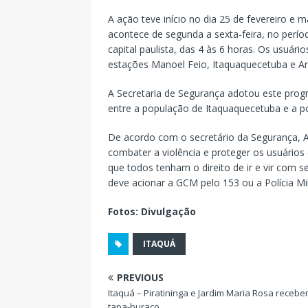
A ação teve início no dia 25 de fevereiro e
acontece de segunda a sexta-feira, no perío
capital paulista, das 4 às 6 horas. Os usuár
estações Manoel Feio, Itaquaquecetuba e Ar
A Secretaria de Segurança adotou este prog
entre a população de Itaquaquecetuba e a polí
De acordo com o secretário da Segurança, 
combater a violência e proteger os usuári
que todos tenham o direito de ir e vir com 
deve acionar a GCM pelo 153 ou a Polícia Mili
Fotos: Divulgação
ITAQUÁ
PREVIOUS
Itaquá – Piratininga e Jardim Maria Rosa receb
tapa-buraco