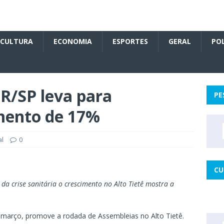
CULTURA
ECONOMIA
ESPORTES
GERAL
POL
PR/SP leva para
PE
mento de 17%
al
0
CU
da crise sanitária o crescimento no Alto Tietê mostra a
e março, promove a rodada de Assembleias no Alto Tietê.