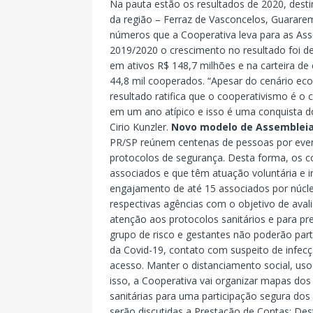
Na pauta estão os resultados de 2020, dest
da região – Ferraz de Vasconcelos, Guarare
números que a Cooperativa leva para as As
2019/2020 o crescimento no resultado foi de
em ativos R$ 148,7 milhões e na carteira de 
44,8 mil cooperados. “Apesar do cenário eco
resultado ratifica que o cooperativismo é 
em um ano atípico e isso é uma conquista 
Cirio Kunzler.
Novo modelo de Assemblei
PR/SP reúnem centenas de pessoas por even
protocolos de segurança. Desta forma, os c
associados e que têm atuação voluntária e i
engajamento de até 15 associados por núcl
respectivas agências com o objetivo de aval
atenção aos protocolos sanitários e para pr
grupo de risco e gestantes não poderão par
da Covid-19, contato com suspeito de infec
acesso. Manter o distanciamento social, uso
isso, a Cooperativa vai organizar mapas d
sanitárias para uma participação segura dos
serão discutidas a Prestação de Contas; De