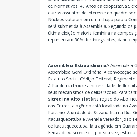
de Normativos; 40 Anos da cooperativa Sicre
outros assuntos de interesse do quadro soc
Núcleos votaram em uma chapa para o Consel
será submetida à Assembleia. Seguindo os 
última eleição maioria feminina na composi
representam 50% dos integrantes, dando equi
Assembleia Extraordinária
A Assembleia G
Assembleia Geral Ordinária. A convocação s
Estatuto Social, Código Eleitoral, Regiment
A Pandemia trouxe a necessidade de flexibili
seus mecanismos de deliberações. Para tanto
Sicredi no Alto Tietê
Na região do Alto Tie
das Cruzes, a agência está localizada na Av
Partênio. A unidade de Suzano fica na Rua G
Itaquaquecetuba é Avenida Vereador João Fern
de Itaquaquecetuba. Já a agência em Guarare
Ferraz de Vasconcelos, por sua vez, está na