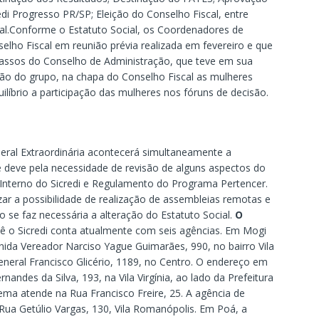
di Progresso PR/SP; Eleição do Conselho Fiscal, entre
ial.Conforme o Estatuto Social, os Coordenadores de
ho Fiscal em reunião prévia realizada em fevereiro e que
passos do Conselho de Administração, que teve em sua
ção do grupo, na chapa do Conselho Fiscal as mulheres
líbrio a participação das mulheres nos fóruns de decisão.
eral Extraordinária acontecerá simultaneamente a
e deve pela necessidade de revisão de alguns aspectos do
o Interno do Sicredi e Regulamento do Programa Pertencer.
zar a possibilidade de realização de assembleias remotas e
 se faz necessária a alteração do Estatuto Social.
O
tê o Sicredi conta atualmente com seis agências. Em Mogi
enida Vereador Narciso Yague Guimarães, 990, no bairro Vila
eneral Francisco Glicério, 1189, no Centro. O endereço em
andes da Silva, 193, na Vila Virgínia, ao lado da Prefeitura
ma atende na Rua Francisco Freire, 25. A agência de
 Rua Getúlio Vargas, 130, Vila Romanópolis. Em Poá, a