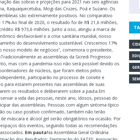
inação das sobras e projeções para 2021 nas seis agências
ma, Itaquaquecetuba, Mogi das Cruzes, Poá e Suzano. Os
sembleias são extremamente positivos. No comparativo
 17%.Ao final de 2020, o resultado foi de R$ 21,6 milhões,
TA
crédito R$ 973,6 milhões. Junto a isso, atingiu a marca de
nômico desfavorável e a crise sanitária mundial, nosso
o caminho do desenvolvimento sustentável. Crescemos 17%
CID
do nosso modelo de negócios”, comemora o presidente,
EDI
a
Tradicionalmente as assembleias da Sicredi Progresso
to, mas com a pandemia isso não será possível devido os
GER
oordenadores de núcleos, que foram eleitos pelos
ndependente, participarão no processo de convite e
SEM
eo para estarem presentes nas assembleias de suas
iarem os resultados e deliberarem sobre a pauta.Em
eservar a vida das pessoas, neste ano, idosos, pessoas do
ticipar das assembleias. Pessoas com algum sintoma típico
ção ou caso positivo confirmado, também não terão
 de máscara e álcool gel serão obrigatórios na ocasião. Por
os espaços dos eventos, seguindo todas as recomendações
 associados.
Em pauta
Na Assembleia Geral Ordinária
stinação dos Resultados; Destinação do FATES; Aprovação