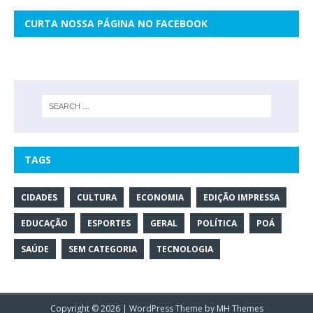
CURTA NOSSA PÁGINA NO FACEBOOK
TAGS
CIDADES
CULTURA
ECONOMIA
EDIÇÃO IMPRESSA
EDUCAÇÃO
ESPORTES
GERAL
POLÍTICA
POÁ
SAÚDE
SEM CATEGORIA
TECNOLOGIA
Copyright © 2026 | WordPress Theme by
MH Themes