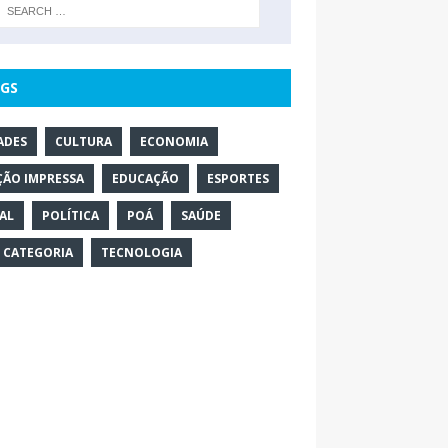
GS
ADES
CULTURA
ECONOMIA
ÇÃO IMPRESSA
EDUCAÇÃO
ESPORTES
AL
POLÍTICA
POÁ
SAÚDE
 CATEGORIA
TECNOLOGIA