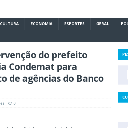
CULTURA
ECONOMIA
ESPORTES
GERAL
POL
ervenção do prefeito
PE
via Condemat para
o de agências do Banco
CU
des
0
o