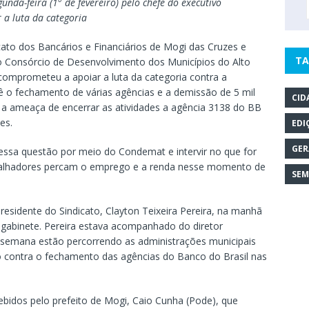
unda-feira (1
de fevereiro) pelo chefe do executivo
 a luta da categoria
ato dos Bancários e Financiários de Mogi das Cruzes e
TA
do Consórcio de Desenvolvimento dos Municípios do Alto
 comprometeu a apoiar a luta da categoria contra a
ê o fechamento de várias agências e a demissão de 5 mil
CID
b a ameaça de encerrar as atividades a agência 3138 do BB
es.
EDI
GER
ssa questão por meio do Condemat e intervir no que for
abalhadores percam o emprego e a renda nesse momento de
SEM
esidente do Sindicato, Clayton Teixeira Pereira, na manhã
u gabinete. Pereira estava acompanhado do diretor
a semana estão percorrendo as administrações municipais
io contra o fechamento das agências do Banco do Brasil nas
cebidos pelo prefeito de Mogi, Caio Cunha (Pode), que