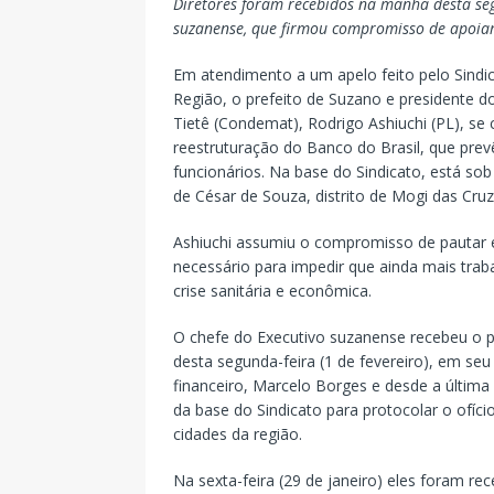
Diretores foram recebidos na manhã desta seg
suzanense, que firmou compromisso de apoiar
Em atendimento a um apelo feito pelo Sindic
Região, o prefeito de Suzano e presidente 
Tietê (Condemat), Rodrigo Ashiuchi (PL), se
reestruturação do Banco do Brasil, que prev
funcionários. Na base do Sindicato, está so
de César de Souza, distrito de Mogi das Cruz
Ashiuchi assumiu o compromisso de pautar e
necessário para impedir que ainda mais tr
crise sanitária e econômica.
O chefe do Executivo suzanense recebeu o pr
desta segunda-feira (1 de fevereiro), em se
financeiro, Marcelo Borges e desde a últim
da base do Sindicato para protocolar o ofíc
cidades da região.
Na sexta-feira (29 de janeiro) eles foram re