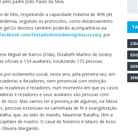
e pelo padre João Paulo da Silva.
o de fiéis, respeitando a capacidade máxima de 40% (de
pandemia, seguindo os protocolos, como distanciamento
TA
em gel.Os devotos também poderão acompanhá-la via
.facebook.com/festadodivinodemogidascruzes
), por
CID
ne Miguel de Barros (Cida), Elizabeth Martins de Godoy
EDI
 oficiais e 134 auxiliares, totalizando 172 pessoas.
GER
s por isolamento social, neste ano, pela primeira vez, em
SEM
Rezadeiras e Rezadores, nem presencial com restrição.
as rezadeiras e rezadores, num momento em que os casos
deiras e rezadores e seus auxiliares são pessoas com
 de risco. Mas vamos ter a presença de algumas, na Missa
las, pessoas essenciais na caminhada de fé e evangelização
atalha, que, ao lado do marido, Maurimar Batalha, têm a
apitães de mastro. O casal de festeiros é Mauro de Assis
 Oliveira Margarido.