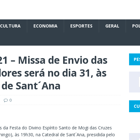
CULTURA
ECONOMIA
ESPORTES
GERAL
POL
21 – Missa de Envio das
PE
ores será no dia 31, às
 de Sant´Ana
0
CU
 da Festa do Divino Espírito Santo de Mogi das Cruzes
mingo), às 19h30, na Catedral de Sant´Ana, presidida pelo