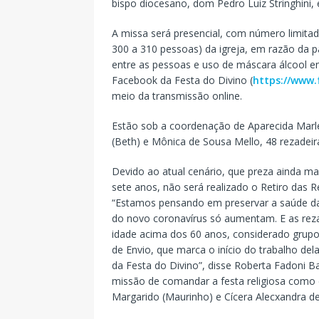
bispo diocesano, dom Pedro Luiz Stringhini, 
A missa será presencial, com número limitad
300 a 310 pessoas) da igreja, em razão da 
entre as pessoas e uso de máscara álcool 
Facebook da Festa do Divino (
https://www
meio da transmissão online.
Estão sob a coordenação de Aparecida Marle
(Beth) e Mônica de Sousa Mello, 48 rezadeiras
Devido ao atual cenário, que preza ainda mai
sete anos, não será realizado o Retiro das 
“Estamos pensando em preservar a saúde d
do novo coronavírus só aumentam. E as reza
idade acima dos 60 anos, considerado grupo
de Envio, que marca o início do trabalho de
da Festa do Divino”, disse Roberta Fadoni B
missão de comandar a festa religiosa como c
Margarido (Maurinho) e Cícera Alecxandra de