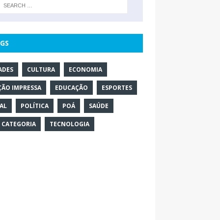
GS
ADES
CULTURA
ECONOMIA
ÇÃO IMPRESSA
EDUCAÇÃO
ESPORTES
AL
POLÍTICA
POÁ
SAÚDE
 CATEGORIA
TECNOLOGIA