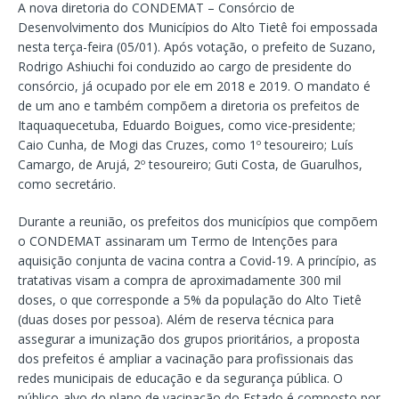
A nova diretoria do CONDEMAT – Consórcio de
Desenvolvimento dos Municípios do Alto Tietê foi empossada
nesta terça-feira (05/01). Após votação, o prefeito de Suzano,
Rodrigo Ashiuchi foi conduzido ao cargo de presidente do
consórcio, já ocupado por ele em 2018 e 2019. O mandato é
de um ano e também compõem a diretoria os prefeitos de
Itaquaquecetuba, Eduardo Boigues, como vice-presidente;
Caio Cunha, de Mogi das Cruzes, como 1º tesoureiro; Luís
Camargo, de Arujá, 2º tesoureiro; Guti Costa, de Guarulhos,
como secretário.
Durante a reunião, os prefeitos dos municípios que compõem
o CONDEMAT assinaram um Termo de Intenções para
aquisição conjunta de vacina contra a Covid-19. A princípio, as
tratativas visam a compra de aproximadamente 300 mil
doses, o que corresponde a 5% da população do Alto Tietê
(duas doses por pessoa). Além de reserva técnica para
assegurar a imunização dos grupos prioritários, a proposta
dos prefeitos é ampliar a vacinação para profissionais das
redes municipais de educação e da segurança pública. O
público-alvo do plano de vacinação do Estado é composto por