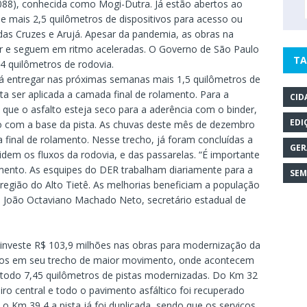
088), conhecida como Mogi-Dutra. Já estão abertos ao
 e mais 2,5 quilômetros de dispositivos para acesso ou
das Cruzes e Arujá. Apesar da pandemia, as obras na
er e seguem em ritmo aceleradas. O Governo de São Paulo
TA
,4 quilômetros de rodovia.
irá entregar nas próximas semanas mais 1,5 quilômetros de
ta ser aplicada a camada final de rolamento. Para a
CID
 que o asfalto esteja seco para a aderência com o binder,
EDI
com a base da pista. As chuvas deste mês de dezembro
 final de rolamento. Nesse trecho, já foram concluídas a
GER
videm os fluxos da rodovia, e das passarelas. “É importante
nto. As esquipes do DER trabalham diariamente para a
SEM
região do Alto Tietê. As melhorias beneficiam a população
a João Octaviano Machado Neto, secretário estadual de
investe R$ 103,9 milhões nas obras para modernização da
culos em seu trecho de maior movimento, onde acontecem
o todo 7,45 quilômetros de pistas modernizadas. Do Km 32
ro central e todo o pavimento asfáltico foi recuperado
 Km 39,4 a pista já foi duplicada, sendo que os serviços