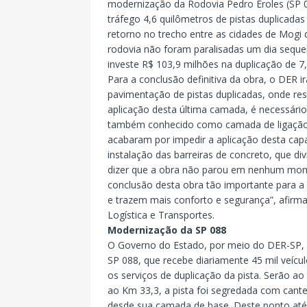
modernização da Rodovia Pedro Eroles (SP 
tráfego 4,6 quilômetros de pistas duplicadas
retorno no trecho entre as cidades de Mogi 
rodovia não foram paralisadas um dia sequ
investe R$ 103,9 milhões na duplicação de 7
Para a conclusão definitiva da obra, o DER 
pavimentação de pistas duplicadas, onde res
aplicação desta última camada, é necessário
também conhecido como camada de ligação 
acabaram por impedir a aplicação desta capa
instalação das barreiras de concreto, que di
dizer que a obra não parou em nenhum mome
conclusão desta obra tão importante para a 
e trazem mais conforto e segurança”, afirm
Logística e Transportes.
Modernização da SP 088
O Governo do Estado, por meio do DER-SP, 
SP 088, que recebe diariamente 45 mil veí
os serviços de duplicação da pista. Serão a
ao Km 33,3, a pista foi segredada com cantei
desde sua camada de base. Deste ponto até o