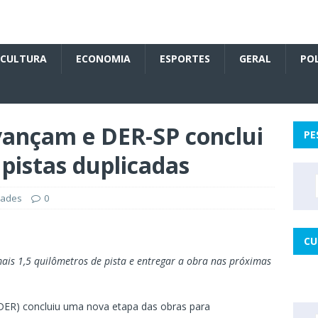
CULTURA
ECONOMIA
ESPORTES
GERAL
POL
vançam e DER-SP conclui
PE
 pistas duplicadas
dades
0
CU
mais 1,5 quilômetros de pista e entregar a obra nas próximas
ER) concluiu uma nova etapa das obras para