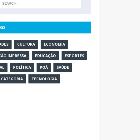
GS
ADES
CULTURA
ECONOMIA
ÇÃO IMPRESSA
EDUCAÇÃO
ESPORTES
AL
POLÍTICA
POÁ
SAÚDE
 CATEGORIA
TECNOLOGIA