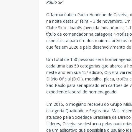
Paulo-SP
O farmacêutico Paulo Henrique de Oliveira,
na noite desta 3ª feira – 3 de novembro. Em 
Clube Sírio Libanês (avenida Indianópolis, 1
título de comendador na categoria “Profissi
especialista para um dos maiores prêmios me
que fez em 2020 e pelo desenvolvimento de
Um total de 150 pessoas será homenageado 
cada uma das 50 categorias que abarca a hon
neste ano em sua 15ª edição, Oliveira vai re
Diário Oficial (D.O.), medalha, placa, trofé
São Paulo para ser aplicado em cartões de v
expediente laboral do homenageado.
Em 2016, o mogiano recebeu do Grupo Mídia 
categoria Qualidade e Segurança. Mais rece
atuação pela Sociedade Brasileira de Direito
Líderes, Oliveira se destacou pelas auditori
de um aplicativo que possibilita o usuário ide