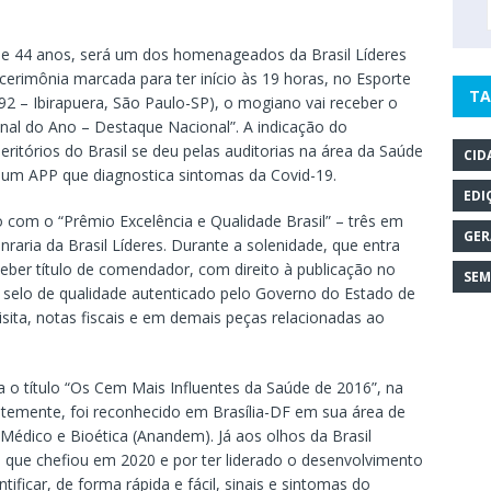
 de 44 anos, será um dos homenageados da Brasil Líderes
cerimônia marcada para ter início às 19 horas, no Esporte
TA
.192 – Ibirapuera, São Paulo-SP), o mogiano vai receber o
onal do Ano – Destaque Nacional”. A indicação do
ritórios do Brasil se deu pelas auditorias na área da Saúde
CID
 um APP que diagnostica sintomas da Covid-19.
EDI
com o “Prêmio Excelência e Qualidade Brasil” – três em
GER
raria da Brasil Líderes. Durante a solenidade, que entra
ceber título de comendador, com direito à publicação no
SEM
u e selo de qualidade autenticado pelo Governo do Estado de
isita, notas fiscais e em demais peças relacionadas ao
o título “Os Cem Mais Influentes da Saúde de 2016”, na
ntemente, foi reconhecido em Brasília-DF em sua área de
 Médico e Bioética (Anandem). Já aos olhos da Brasil
as que chefiou em 2020 e por ter liderado o desenvolvimento
ntificar, de forma rápida e fácil, sinais e sintomas do