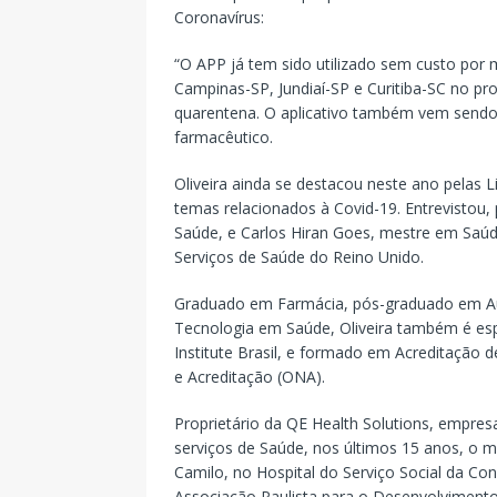
Coronavírus:
“O APP já tem sido utilizado sem custo por
Campinas-SP, Jundiaí-SP e Curitiba-SC no pr
quarentena. O aplicativo também vem sendo 
farmacêutico.
Oliveira ainda se destacou neste ano pelas L
temas relacionados à Covid-19. Entrevistou
Saúde, e Carlos Hiran Goes, mestre em Saúd
Serviços de Saúde do Reino Unido.
Graduado em Farmácia, pós-graduado em Aud
Tecnologia em Saúde, Oliveira também é esp
Institute Brasil, e formado em Acreditação 
e Acreditação (ONA).
Proprietário da QE Health Solutions, empres
serviços de Saúde, nos últimos 15 anos, o 
Camilo, no Hospital do Serviço Social da Con
Associação Paulista para o Desenvolviment