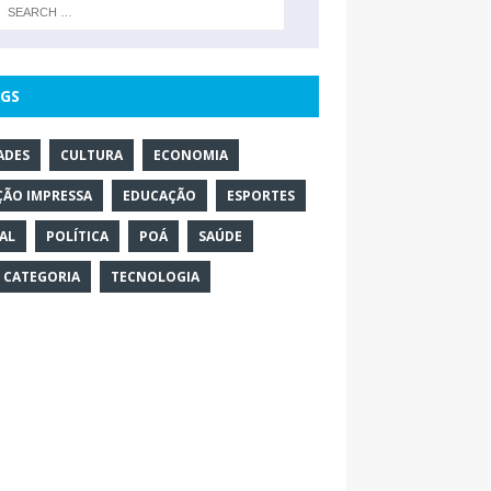
GS
ADES
CULTURA
ECONOMIA
ÇÃO IMPRESSA
EDUCAÇÃO
ESPORTES
AL
POLÍTICA
POÁ
SAÚDE
 CATEGORIA
TECNOLOGIA