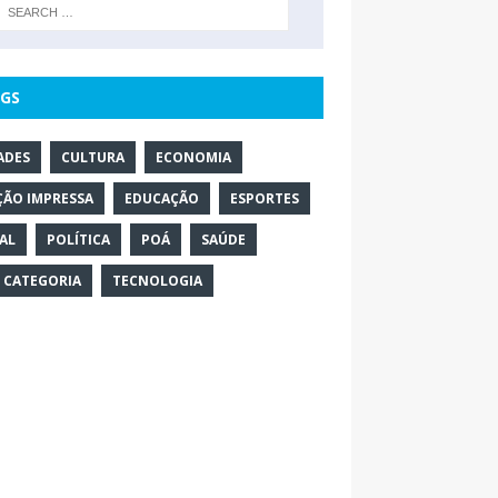
GS
ADES
CULTURA
ECONOMIA
ÇÃO IMPRESSA
EDUCAÇÃO
ESPORTES
AL
POLÍTICA
POÁ
SAÚDE
 CATEGORIA
TECNOLOGIA