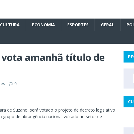
CULTURA
ECONOMIA
ESPORTES
GERAL
POL
vota amanhã título de
PE
des
0
CU
a de Suzano, será votado o projeto de decreto legislativo
m grupo de abrangência nacional voltado ao setor de