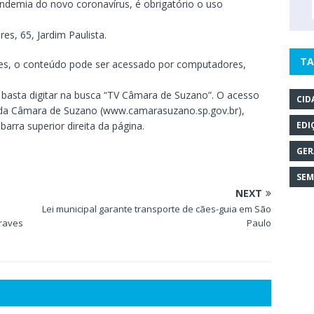
andemia do novo coronavírus, é obrigatório o uso
es, 65, Jardim Paulista.
TA
ões, o conteúdo pode ser acessado por computadores,
 basta digitar na busca “TV Câmara de Suzano”. O acesso
CID
l da Câmara de Suzano (www.camarasuzano.sp.gov.br),
arra superior direita da página.
EDI
GER
SEM
NEXT
Lei municipal garante transporte de cães-guia em São
raves
Paulo