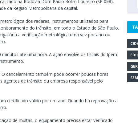
localizado na Rodovia Dom Paulo Rolim Loureiro (SP 098),
de da Região Metropolitana da capital.
 metrológica dos radares, instrumentos utilizados para
TA
 monitoramento do trânsito, em todo o Estado de São Paulo.
igatória a verificação metrológica uma vez por ano ou
aro.
CID
20 minutos até uma hora. A ação envolve os fiscais do Ipem-
EDI
 instrumento.
GER
da. O cancelamento também pode ocorrer poucas horas
SEM
s agentes de trânsito ou empresa responsável pelo
um certificado válido por um ano. Quando há reprovação a
erro.
cação de multas, o equipamento precisa estar verificado