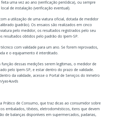
feita uma vez ao ano (verificação periódica), ou sempre
ocal de instalação (verificação eventual).
com a utilização de uma viatura oficial, dotada de medidor
calibrado (padrão). Os ensaios são realizados em cinco
viatura pelo medidor, os resultados registrados pelo seu
os resultados obtidos pelo padrão do Ipem-SP.
écnico com validade para um ano. Se forem reprovados,
ada e o equipamento é interditado.
m função dessas medições serem legítimas, o medidor de
ovado pelo Ipem-SP, e estar dentro do prazo de validade.
dentro da validade, acesse o Portal de Serviços do Inmetro
com/yas4uvds
ia Prático de Consumo, que traz dicas ao consumidor sobre
os embalados, têxteis, eletrodomésticos, itens que devem
ção de balanças disponíveis em supermercados, padarias,