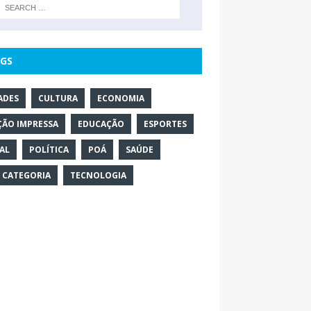
GS
ADES
CULTURA
ECONOMIA
ÇÃO IMPRESSA
EDUCAÇÃO
ESPORTES
AL
POLÍTICA
POÁ
SAÚDE
 CATEGORIA
TECNOLOGIA