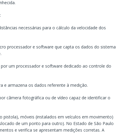
conhecida.
r:
distâncias necessárias para o cálculo da velocidade dos
micro processador e software que capta os dados do sistema
e.
o por um processador e software dedicado ao controle do
tra e armazena os dados referente à medição.
 por câmera fotográfica ou de vídeo capaz de identificar o
po pistola), móveis (instalados em veículos em movimento)
eslocado de um ponto para outro). No Estado de São Paulo
umentos e verifica se apresentam medições corretas. A