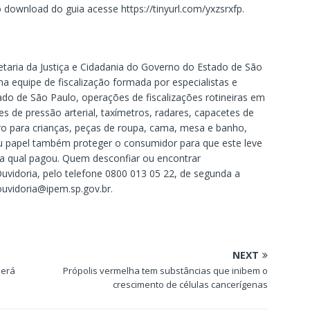
 download do guia acesse https://tinyurl.com/yxzsrxfp.
etaria da Justiça e Cidadania do Governo do Estado de São
 equipe de fiscalização formada por especialistas e
ado de São Paulo, operações de fiscalizações rotineiras em
 de pressão arterial, taxímetros, radares, capacetes de
rro para crianças, peças de roupa, cama, mesa e banho,
seu papel também proteger o consumidor para que este leve
la qual pagou. Quem desconfiar ou encontrar
Ouvidoria, pelo telefone 0800 013 05 22, de segunda a
 ouvidoria@ipem.sp.gov.br.
NEXT
será
Própolis vermelha tem substâncias que inibem o
crescimento de células cancerígenas