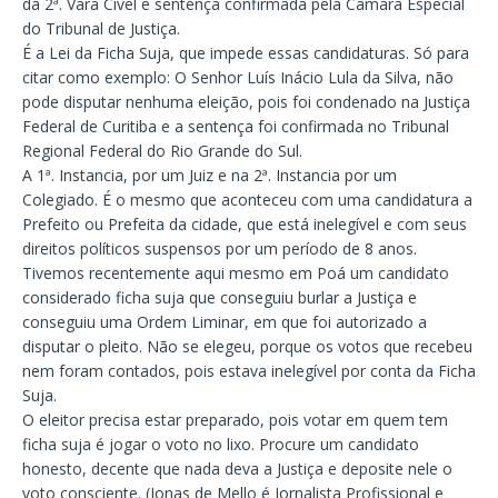
da 2ª. Vara Cível e sentença confirmada pela Câmara Especial
do Tribunal de Justiça.
É a Lei da Ficha Suja, que impede essas candidaturas. Só para
citar como exemplo: O Senhor Luís Inácio Lula da Silva, não
pode disputar nenhuma eleição, pois foi condenado na Justiça
Federal de Curitiba e a sentença foi confirmada no Tribunal
Regional Federal do Rio Grande do Sul.
A 1ª. Instancia, por um Juiz e na 2ª. Instancia por um
Colegiado. É o mesmo que aconteceu com uma candidatura a
Prefeito ou Prefeita da cidade, que está inelegível e com seus
direitos políticos suspensos por um período de 8 anos.
Tivemos recentemente aqui mesmo em Poá um candidato
considerado ficha suja que conseguiu burlar a Justiça e
conseguiu uma Ordem Liminar, em que foi autorizado a
disputar o pleito. Não se elegeu, porque os votos que recebeu
nem foram contados, pois estava inelegível por conta da Ficha
Suja.
O eleitor precisa estar preparado, pois votar em quem tem
ficha suja é jogar o voto no lixo. Procure um candidato
honesto, decente que nada deva a Justiça e deposite nele o
voto consciente. (Jonas de Mello é Jornalista Profissional e