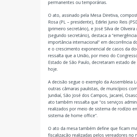
permanentes ou temporárias.
O ato, assinado pela Mesa Diretiva, compos
Rosa (PL – presidente), Edirlei Junio Reis (PSD
(primeiro secretário), e José Silva de Olivei
(segundo secretário), destaca a “emergência
importância internacional” em decorrência d
e o crescimento exponencial de casos da d
ressalta que a União, por meio do Congress
Estado de São Paulo, decretaram estado de c
hoje.
A decisão segue o exemplo da Assembleia Le
outras câmaras paulistas, de municípios co
Jundiaí, São José dos Campos, Jacareí, Osa
ato também ressalta que “os serviços admini
realizados por meio de sistema de rodízio en
sistema de home office”.
O ato da mesa também define que ficam man
fiscalização realizadas pelos vereadores no 