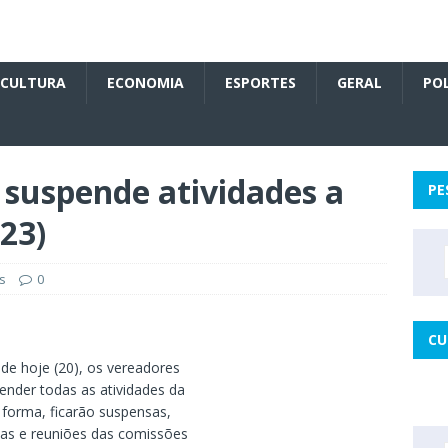
CULTURA
ECONOMIA
ESPORTES
GERAL
POL
suspende atividades a
PE
(23)
s
0
CU
 de hoje (20), os vereadores
ender todas as atividades da
 forma, ficarão suspensas,
ias e reuniões das comissões