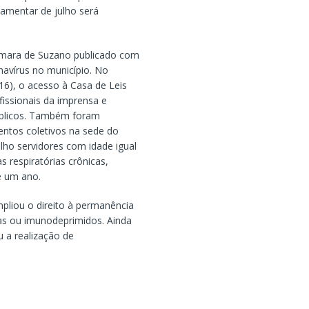
lamentar de julho será
Câmara de Suzano publicado com
navírus no município. No
16), o acesso à Casa de Leis
ofissionais da imprensa e
úblicos. Também foram
entos coletivos na sede do
lho servidores com idade igual
 respiratórias crônicas,
e um ano.
pliou o direito à permanência
as ou imunodeprimidos. Ainda
u a realização de