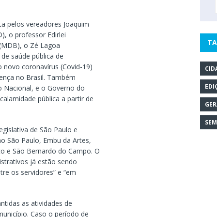
ta pelos vereadores Joaquim
), o professor Edirlei
TA
ra (MDB), o Zé Lagoa
 de saúde pública de
o novo coronavírus (Covid-19)
CID
oença no Brasil. Também
EDI
o Nacional, e o Governo do
alamidade pública a partir de
GER
SEM
gislativa de São Paulo e
mo São Paulo, Embu da Artes,
sco e São Bernardo do Campo. O
strativos já estão sendo
tre os servidores” e “em
tidas as atividades de
município. Caso o período de