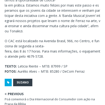
temos a oportunidade de colocá-
la em prática. Estamos muito felizes por mais este passo e es
peramos que os jovens da cidade se interessem e venham par
ticipar desta iniciativa com a gente. A ‘Banda Musical Jovem’ int
egrará nossos projetos que levam o nome de Ferraz na arte, v
ai ensinar e ainda disseminar muita cultura pela cidade”, afirm
ou Tonalezi.
O CAC está localizado na Avenida Brasil, 966, no Centro, e fun
ciona de segunda a sexta-
feira, das 8 às 17 horas. Para mais informações, o equipament
o atende pelo 4679-5728.
TEXTO:
Leticia Riente – MTB: 87999 / SP
F
OTOS:
Aurélio Alves – MTB: 85280 / DeCom Ferraz
SUZANO
PREVIOUS
Poá comemorá o Dia Internacional do Consumidor com ação na
Praça da Bíblia