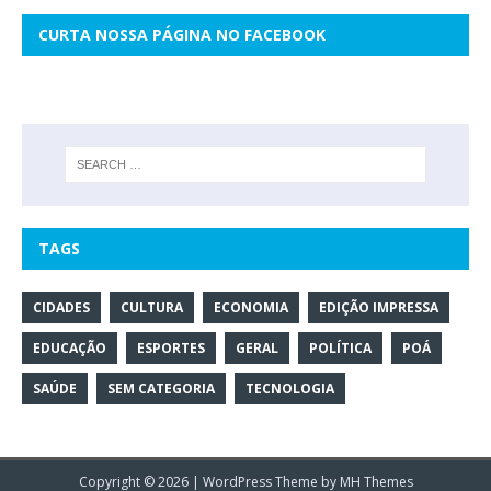
CURTA NOSSA PÁGINA NO FACEBOOK
TAGS
CIDADES
CULTURA
ECONOMIA
EDIÇÃO IMPRESSA
EDUCAÇÃO
ESPORTES
GERAL
POLÍTICA
POÁ
SAÚDE
SEM CATEGORIA
TECNOLOGIA
Copyright © 2026 | WordPress Theme by
MH Themes