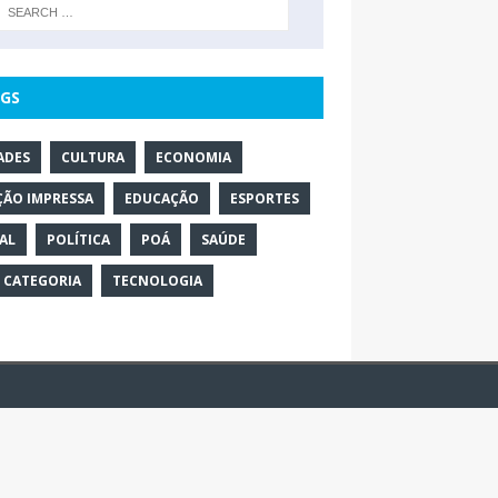
GS
ADES
CULTURA
ECONOMIA
ÇÃO IMPRESSA
EDUCAÇÃO
ESPORTES
AL
POLÍTICA
POÁ
SAÚDE
 CATEGORIA
TECNOLOGIA