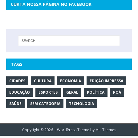
CURTA NOSSA PÁGINA NO FACEBOOK
TAGS
CIDADES
CULTURA
ECONOMIA
EDIÇÃO IMPRESSA
EDUCAÇÃO
ESPORTES
GERAL
POLÍTICA
POÁ
SAÚDE
SEM CATEGORIA
TECNOLOGIA
Copyright © 2026 | WordPress Theme by
MH Themes