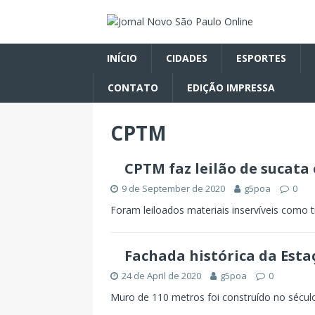
INÍCIO
CIDADES
ESPORTES
CONTATO
EDIÇÃO IMPRESSA
CPTM
CPTM faz leilão de sucata 
9 de September de 2020
g5poa
0
Foram leiloados materiais inservíveis como t
Fachada histórica da Est
24 de April de 2020
g5poa
0
Muro de 110 metros foi construído no século