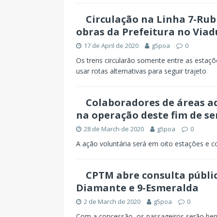
Circulação na Linha 7-Rub
obras da Prefeitura no Via
17 de April de 2020
g5poa
0
Os trens circularão somente entre as estaç
usar rotas alternativas para seguir trajeto
Colaboradores de áreas a
na operação deste fim de 
28 de March de 2020
g5poa
0
A ação voluntária será em oito estações e 
CPTM abre consulta públic
Diamante e 9-Esmeralda
2 de March de 2020
g5poa
0
Com a concessão, os passageiros serão ben