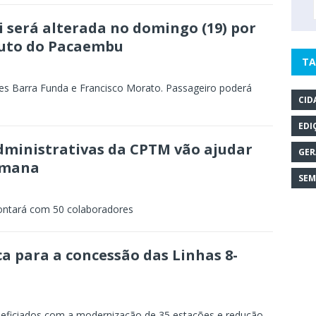
i será alterada no domingo (19) por
duto do Pacaembu
TA
ões Barra Funda e Francisco Morato. Passageiro poderá
CID
EDI
dministrativas da CPTM vão ajudar
GER
semana
SEM
contará com 50 colaboradores
a para a concessão das Linhas 8-
eficiados com a modernização de 35 estações e redução