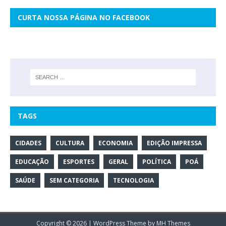
CURTA NOSSA PÁGINA NO FACEBOOK
TAGS
CIDADES
CULTURA
ECONOMIA
EDIÇÃO IMPRESSA
EDUCAÇÃO
ESPORTES
GERAL
POLÍTICA
POÁ
SAÚDE
SEM CATEGORIA
TECNOLOGIA
Copyright © 2026 | WordPress Theme by
MH Themes