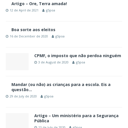
Artigo – Ore, Terra amada!
12 de April de 2021
g5poa
Boa sorte aos eleitos
16 de December de 2020
g5poa
CPMF, o imposto que não perdoa ninguém
3 de August de 2020
g5poa
Mandar (ou não) as crianças para a escola. Eis a
questão…
29 de July de 2020
g5poa
Artigo – Um ministério para a Segurança
Pública
13 de July de 2020
g5poa